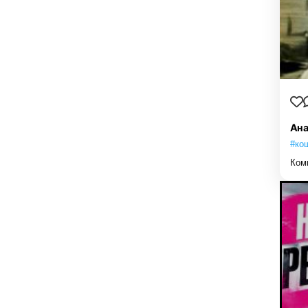
Ана
#ко
Ком