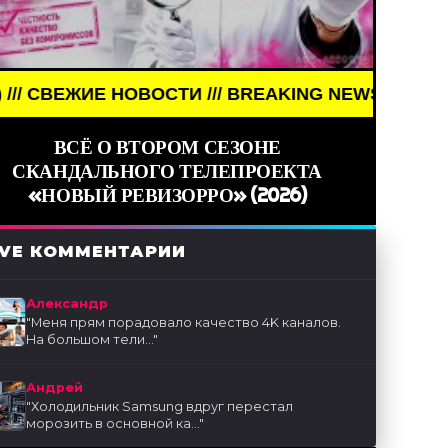
ЖИЕ НОВОСТИ /// BREAKING NEWS /// НОВОСТИ (С
ВСЁ О ВТОРОМ СЕЗОНЕ
СКАНДАЛЬНОГО ТЕЛЕПРОЕКТА
«НОВЫЙ РЕВИЗОРРО» (2026)
IVE КОММЕНТАРИИ
Александр
"
Меня прям порадовало качество 4K каналов.
На большом тели...
"
Андрей
"
Холодильник Samsung вдруг перестал
морозить в основной ка...
"