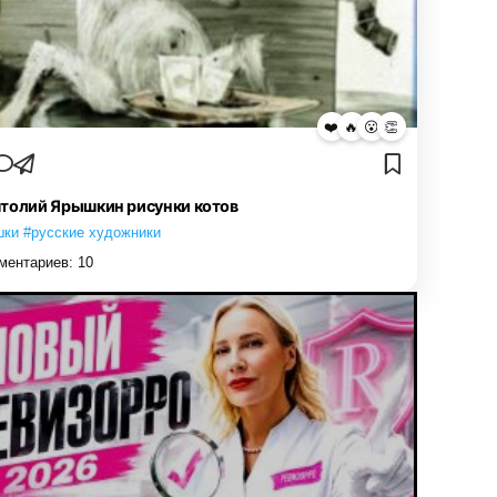
❤️
🔥
😮
👏
толий Ярышкин рисунки котов
шки #русские художники
ментариев:
10