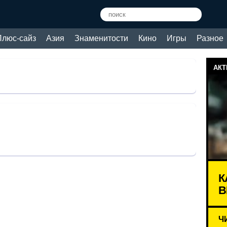
Плюс-сайз
Азия
Знаменитости
Кино
Игры
Разное
АКТ
К
В
Ч