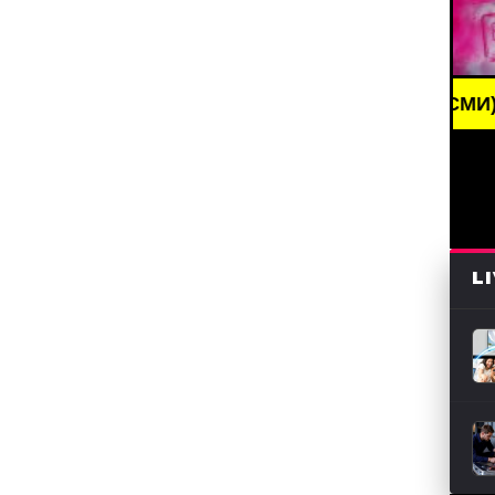
BREAKING NEWS /// НОВОСТИ (СМИ) /// СВЕ
L