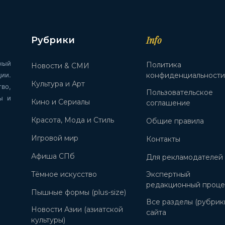
Info
Рубрики
ный
Политика
Новости & СМИ
ии.
конфиденциальност
Культура и Арт
во,
Пользовательское
ы и
Кино и Сериалы
соглашение
Красота, Мода и Стиль
Общие правила
Игровой мир
Контакты
Афиша СПб
Для рекламодателей
Тёмное искусство
Экспертный
редакционный проце
Пышные формы (plus-size)
Все разделы (рубрик
Новости Азии (азиатской
сайта
культуры)