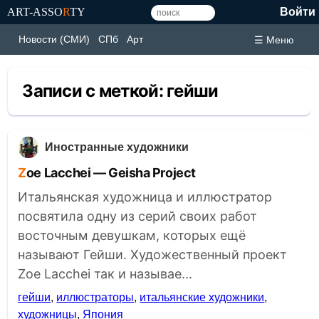
ART-ASSO
R
TY
Войти
Новости (СМИ)
СПб
Арт
☰ Меню
Записи с меткой:
гейши
Иностранные художники
Zoe Lacchei — Geisha Project
Итальянская художница и иллюстратор
посвятила одну из серий своих работ
восточным девушкам, которых ещё
называют Гейши. Художественный проект
Zoe Lacchei так и называе...
гейши
,
иллюстраторы
,
итальянские художники
,
художницы
,
Япония