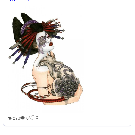
♡
0
👁 273
🗨 0