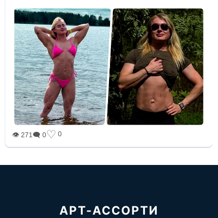
♡
0
👁 271
🗨 0
АРТ-АССОРТИ