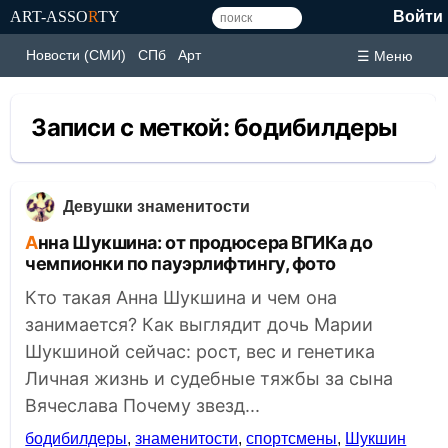
ART-ASSO
R
TY
Войти
Новости (СМИ)
СПб
Арт
☰ Меню
Записи с меткой:
бодибилдеры
Девушки знаменитости
Анна Шукшина: от продюсера ВГИКа до
чемпионки по пауэрлифтингу, фото
Кто такая Анна Шукшина и чем она
занимается? Как выглядит дочь Марии
Шукшиной сейчас: рост, вес и генетика
Личная жизнь и судебные тяжбы за сына
Вячеслава Почему звезд...
бодибилдеры
,
знаменитости
,
спортсмены
,
Шукшин