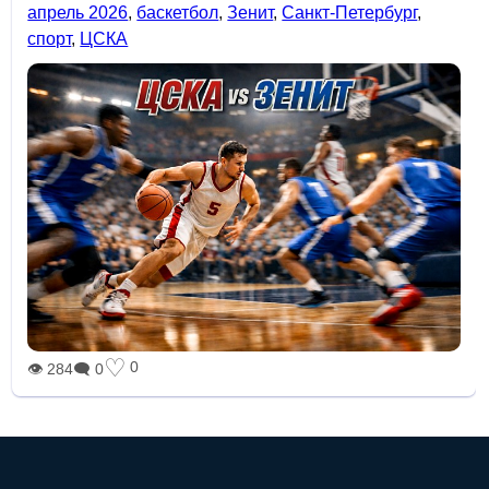
апрель 2026
,
баскетбол
,
Зенит
,
Санкт-Петербург
,
спорт
,
ЦСКА
♡
0
👁 284
🗨 0