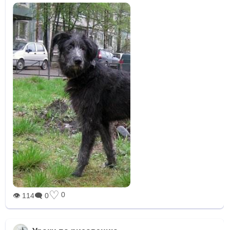
♡
0
👁 114
🗨 0