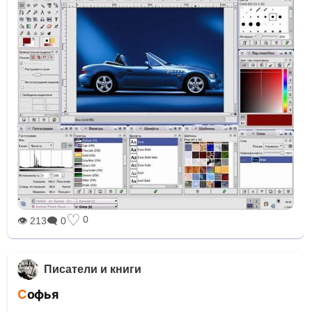
♡
0
👁 213
🗨 0
Писатели и книги
Софья