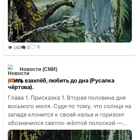
♡
0
👁 160
🗨 0
Новости (СМИ)
Жить взахлёб, любить до дна (Русалка
чёртова).
Глава 1. Присказка 1. Вторая половина дня
восьмого июля. Судя по тому, что солнце на
западе клонится к своей келье и горизонт
обозначился светло-жёлтой полоской —...