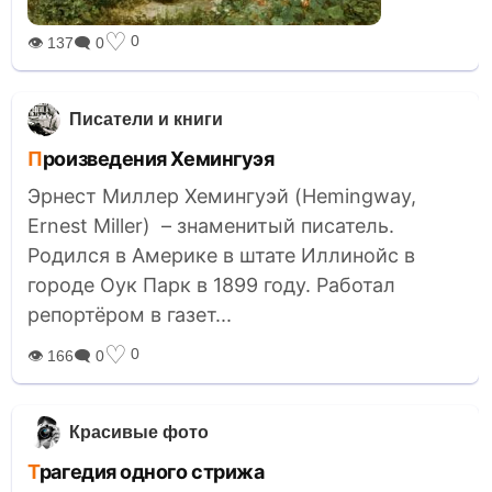
♡
0
👁 137
🗨 0
Писатели и книги
Произведения Хемингуэя
Эрнест Миллер Хемингуэй (Hemingway,
Ernest Miller) – знаменитый писатель.
Родился в Америке в штате Иллинойс в
городе Оук Парк в 1899 году. Работал
репортёром в газет...
♡
0
👁 166
🗨 0
Красивые фото
Трагедия одного стрижа