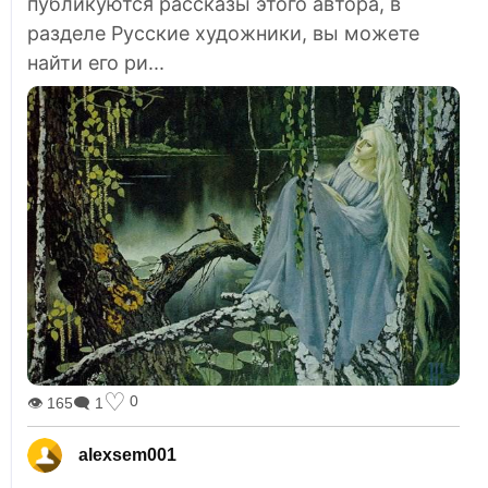
публикуются рассказы этого автора, в
разделе Русские художники, вы можете
найти его ри...
♡
0
👁 165
🗨 1
alexsem001