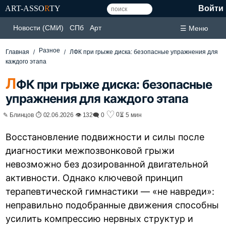
ART-ASSO
R
TY
Войти
Новости (СМИ)
СПб
Арт
☰ Меню
Разное
Главная
ЛФК при грыже диска: безопасные упражнения для
каждого этапа
Л
ФК при грыже диска: безопасные
упражнения для каждого этапа
♡
0
✎ Блинцов ⏱ 02.06.2026 👁 132
🗨 0
⏳ 5 мин
Восстановление подвижности и силы после
диагностики межпозвонковой грыжи
невозможно без дозированной двигательной
активности. Однако ключевой принцип
терапевтической гимнастики — «не навреди»:
неправильно подобранные движения способны
усилить компрессию нервных структур и