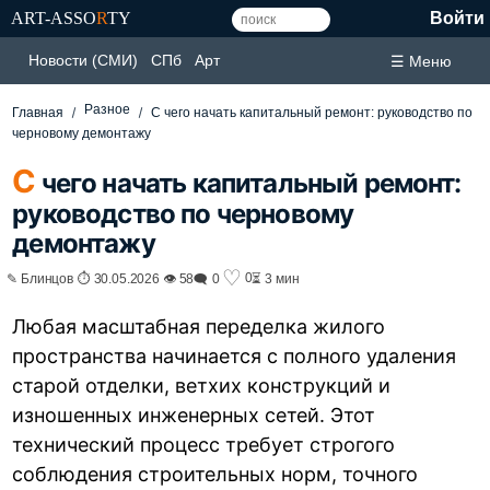
ART-ASSO
R
TY
Войти
Новости (СМИ)
СПб
Арт
☰ Меню
Разное
Главная
С чего начать капитальный ремонт: руководство по
черновому демонтажу
С
чего начать капитальный ремонт:
руководство по черновому
демонтажу
♡
0
✎ Блинцов ⏱ 30.05.2026 👁 58
🗨 0
⏳ 3 мин
Любая масштабная переделка жилого
пространства начинается с полного удаления
старой отделки, ветхих конструкций и
изношенных инженерных сетей. Этот
технический процесс требует строгого
соблюдения строительных норм, точного