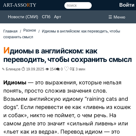
ART-ASSO
R
TY
Войти
Новости (СМИ)
СПб
Арт
☰ Меню
Разное
Главная
Идиомы в английском: как переводить, чтобы
сохранить смысл
И
диомы в английском: как
переводить, чтобы сохранить смысл
♡
0
✎ Блинцов ⏱ 19.09.2025 👁 154
🗨 0
⏳ 3 мин
Идиомы
— это выражения, которые нельзя
понять, просто сложив значения слов.
Возьмем английскую идиому “raining cats and
dogs”. Если перевести ее как «ливень из кошек
и собак», никто не поймет, о чем речь. На
самом деле это значит «сильный ливень» или
«льет как из ведра». Перевод идиом — это