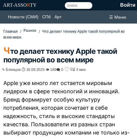
ART-ASSO
R
TY
Войти
Новости (СМИ)
СПб
Арт
☰ Меню
Разное
Главная
Что делает технику Apple такой популярной во
всем мире
Ч
то делает технику Apple такой
популярной во всем мире
♡
0
✎ Блинцов ⏱ 16.09.2025 👁 148
🗨 0
⏳ 3 мин
Apple уже много лет остается мировым
лидером в сфере технологий и инноваций.
Бренд формирует особую культуру
потребления, которая сочетает в себе
надежность, стиль и высокие стандарты
качества. Пользователи из разных стран
выбирают продукцию компании не только из-