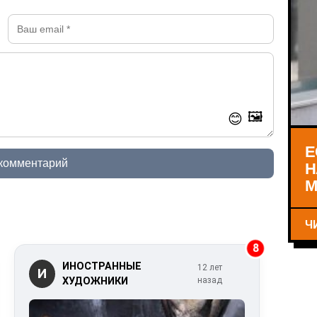
🖼️
😊
Е
Н
 комментарий
М
Ч
8
ИНОСТРАННЫЕ
12 лет
И
ХУДОЖНИКИ
назад