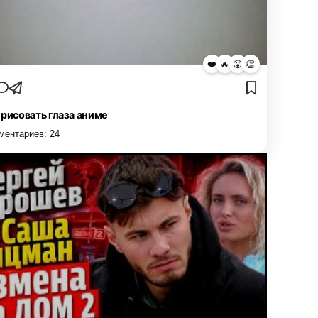
❤️
🔥
😮
👏
 рисовать глаза аниме
ментариев:
24