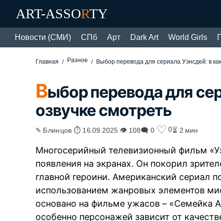
ART-ASSO
R
TY
Новости (СМИ)
СПб
Арт
Dark Art
World Girls
Разное
Главная
Выбор перевода для сериала Уэнсдей: в как
В
ыбор перевода для сер
озвучке смотреть
♡
0
✎ Блинцов ⏱ 16.09.2025 👁 108
🗨 0
⏳ 2 мин
Многосерийный телевизионный фильм «Уэ
появления на экранах. Он покорил зрит
главной героини. Американский сериал п
использованием жанровых элементов мис
основано на фильме ужасов – «Семейка А
особенно персонажей зависит от качеств