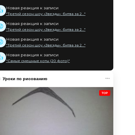
Новая реакция к записи
👍
"Третий сезон шоу «Звезды»: битва за 2..."
Новая реакция к записи
😡
"Третий сезон шоу «Звезды»: битва за 2..."
Новая реакция к записи
😡
"Третий сезон шоу «Звезды»: битва за 2..."
Новая реакция к записи
👍
"Самые смешные коты (20 фото)"
Уроки по рисованию
TOP