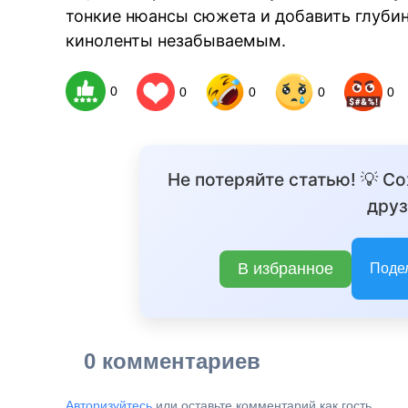
тонкие нюансы сюжета и добавить глуби
киноленты незабываемым.
0
0
0
0
0
Не потеряйте статью! 💡 С
друз
В избранное
Поде
0 комментариев
Авторизуйтесь
или оставьте комментарий как гость