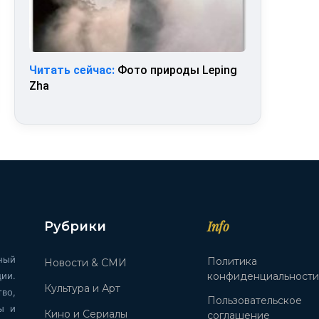
Читать сейчас:
Фото природы Leping
Zha
Info
Рубрики
ный
Политика
Новости & СМИ
ии.
конфиденциальност
Культура и Арт
во,
Пользовательское
ы и
Кино и Сериалы
соглашение