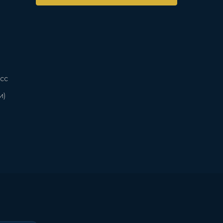
сс
и)