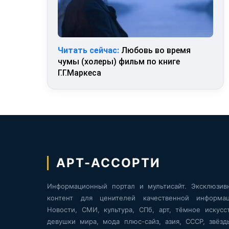
Читать сейчас:
Любовь во время
чумы (холеры) фильм по книге
Г.Г.Маркеса
АРТ-АССОРТИ
Информационный портал и мультисайт. Эксклюзив
контент для ценителей качественной информац
Новости, СМИ, культура, СПб, арт, тёмное искусст
девушки мира, мода плюс-сайз, азия, СССР, звёзд