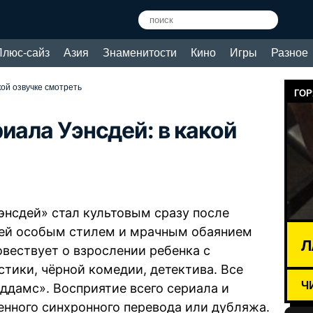
Плюс-сайз
Азия
Знаменитости
Кино
Игры
Разное
ой озвучке смотреть
ГОР
иала Уэнсдей: в какой
нсдей» стал культовым сразу после
елей особым стилем и мрачным обаянием
Л
овествует о взрослении ребенка с
тики, чёрной комедии, детектива. Все
Ч
ддамс». Восприятие всего сериала и
енного синхронного перевода или дубляжа.