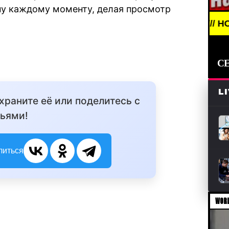
ну каждому моменту, делая просмотр
BREAKING NEWS /// НОВОСТИ (СМИ
С
L
охраните её или поделитесь с
ьями!
литься
WORL