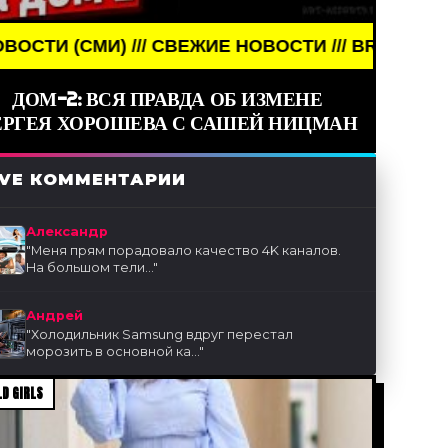
) /// СВЕЖИЕ НОВОСТИ /// BREAKING NEWS /// Н
ДОМ-2: ВСЯ ПРАВДА ОБ ИЗМЕНЕ
ЕРГЕЯ ХОРОШЕВА С САШЕЙ НИЦМАН
IVE КОММЕНТАРИИ
Александр
"
Меня прям порадовало качество 4K каналов.
На большом тели...
"
Андрей
"
Холодильник Samsung вдруг перестал
морозить в основной ка...
"
D GIRLS