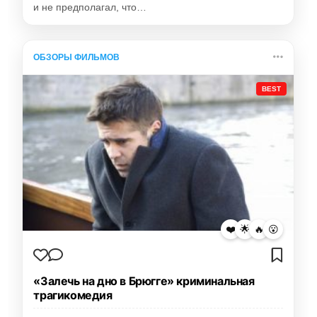
и не предполагал, что…
ОБЗОРЫ ФИЛЬМОВ
BEST
❤️
🌟
🔥
😮
«Залечь на дно в Брюгге» криминальная
трагикомедия