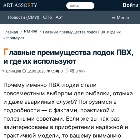
ART-ASSO
R
TY
Войти
Новости (СМИ)
СПб
Арт
☰ Меню
Разное
Главная
Главные преимущества лодок ПВХ, и где их
используют
Г
лавные преимущества лодок ПВХ,
и где их используют
♡
0
✎ Блинцов ⏱ 12.09.2025 👁 65
🗨 0
⏳ 3 мин
Почему именно ПВХ-лодки стали
повсеместным выбором для рыбалки, отдыха
и даже аварийных служб? Погрузимся в
подробности — с фактами, практикой и
полезными советами. Если же вы как раз
заинтересованы в приобретении надёжной и
практичной модели, то вашему вниманию