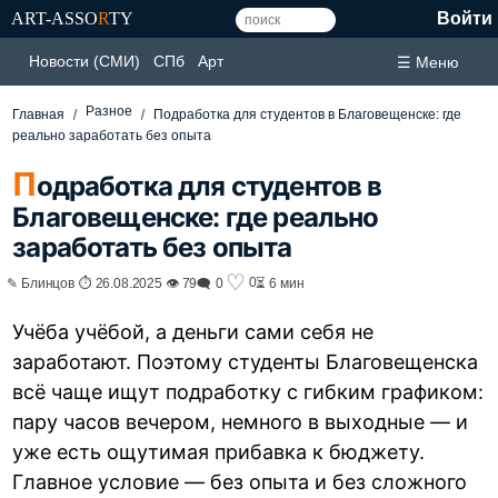
ART-ASSO
R
TY
Войти
Новости (СМИ)
СПб
Арт
☰ Меню
Разное
Главная
Подработка для студентов в Благовещенске: где
реально заработать без опыта
П
одработка для студентов в
Благовещенске: где реально
заработать без опыта
♡
0
✎ Блинцов ⏱ 26.08.2025 👁 79
🗨 0
⏳ 6 мин
Учёба учёбой, а деньги сами себя не
заработают. Поэтому студенты Благовещенска
всё чаще ищут подработку с гибким графиком:
пару часов вечером, немного в выходные — и
уже есть ощутимая прибавка к бюджету.
Главное условие — без опыта и без сложного