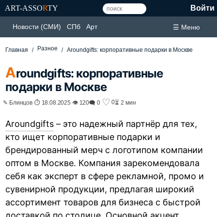
ART-ASSO
R
TY
Войти
Новости (СМИ)
СПб
Арт
☰ Меню
Разное
Главная
Aroundgifts: корпоративные подарки в Москве
A
roundgifts: корпоративные
подарки в Москве
♡
0
✎ Блинцов ⏱ 18.08.2025 👁 120
🗨 0
⏳ 2 мин
Aroundgifts
– это надежный партнёр для тех,
кто ищет корпоративные подарки и
брендированный мерч с логотипом компании
оптом в Москве. Компания зарекомендовала
себя как эксперт в сфере рекламной, промо и
сувенирной продукции, предлагая широкий
ассортимент товаров для бизнеса с быстрой
доставкой по столице. Основной акцент