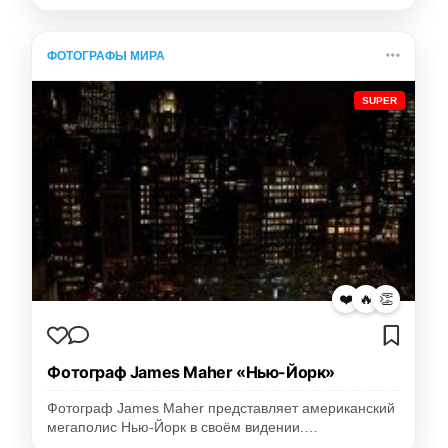
ФОТОГРАФЫ МИРА
SUPER
❤️
🔥
👏
Фотограф James Maher «Нью-Йорк»
Фотограф James Maher представляет американский
мегаполис Нью-Йорк в своём видении.…