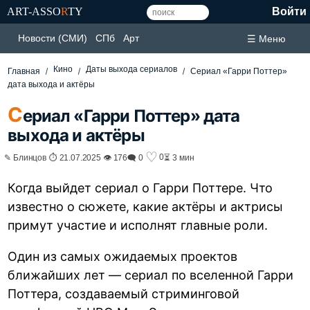
ART-ASSO
R
TY
Войти
Новости (СМИ)
СПб
Арт
☰ Меню
Кино
Даты выхода сериалов
Главная
Сериал «Гарри Поттер»
дата выхода и актёры
С
ериал «Гарри Поттер» дата
выхода и актёры
♡
0
✎ Блинцов ⏱ 21.07.2025 👁 176
🗨 0
⏳ 3 мин
Когда выйдет сериал о Гарри Поттере. Что
известно о сюжете, какие актёры и актрисы
примут участие и исполнят главные роли.
Один из самых ожидаемых проектов
ближайших лет — сериал по вселенной Гарри
Поттера, создаваемый стриминговой