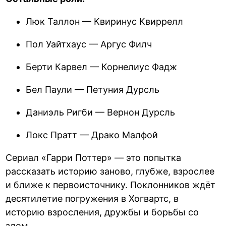
Люк Таллон — Квиринус Квиррелл
Пол Уайтхаус — Аргус Филч
Берти Карвел — Корнелиус Фадж
Бел Паули — Петуния Дурсль
Даниэль Ригби — Вернон Дурсль
Локс Пратт — Драко Малфой
Сериал «Гарри Поттер» — это попытка
рассказать историю заново, глубже, взрослее
и ближе к первоисточнику. Поклонников ждёт
десятилетие погружения в Хогвартс, в
историю взросления, дружбы и борьбы со
злом.