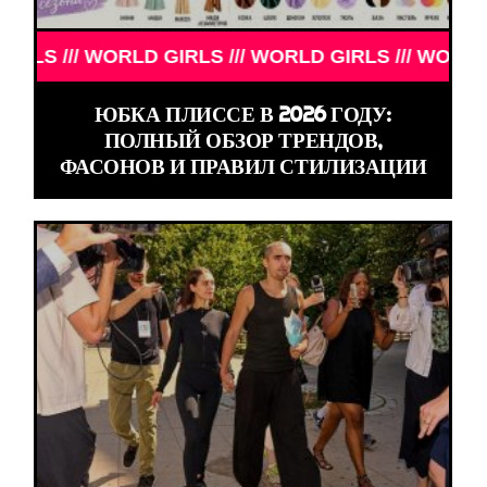
/// WORLD GIRLS /// WORLD GIRLS /// WORLD GIRLS
ЮБКА ПЛИССЕ В 2026 ГОДУ:
ПОЛНЫЙ ОБЗОР ТРЕНДОВ,
ФАСОНОВ И ПРАВИЛ СТИЛИЗАЦИИ