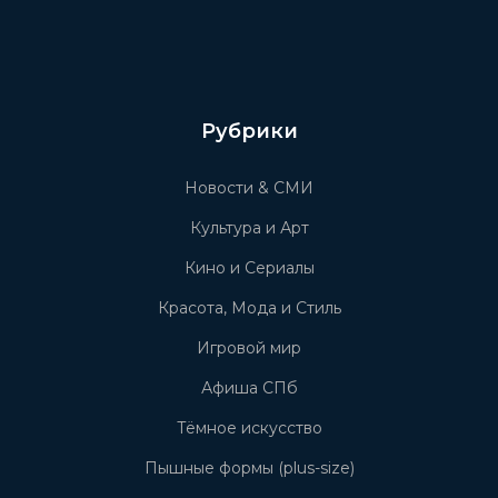
Рубрики
Новости & СМИ
Культура и Арт
Кино и Сериалы
Красота, Мода и Стиль
Игровой мир
Афиша СПб
Тёмное искусство
Пышные формы (plus-size)