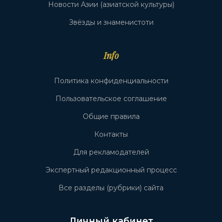
Новости Азии (азиатской культуры)
Звёзды и знаменистоти
Info
Политика конфиденциальности
Пользовательское соглашение
Общие правила
Контакты
Для рекламодателей
Экспертный редакционный процесс
Все разделы (рубрики) сайта
Личный кабинет