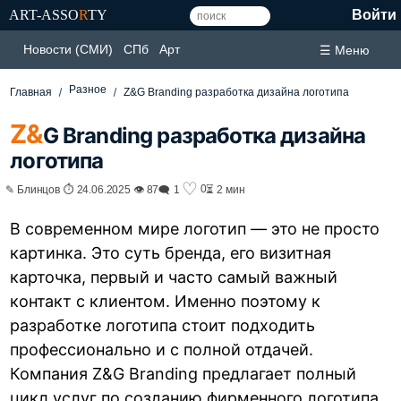
ART-ASSO
R
TY
Войти
Новости (СМИ)
СПб
Арт
☰ Меню
Разное
Главная
Z&G Branding разработка дизайна логотипа
Z&
G Branding разработка дизайна
логотипа
♡
0
✎ Блинцов ⏱ 24.06.2025 👁 87
🗨 1
⏳ 2 мин
В современном мире логотип — это не просто
картинка. Это суть бренда, его визитная
карточка, первый и часто самый важный
контакт с клиентом. Именно поэтому к
разработке логотипа стоит подходить
профессионально и с полной отдачей.
Компания Z&G Branding предлагает полный
цикл услуг по созданию фирменного логотипа