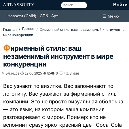
ART-ASSO
R
TY
Войти
Новости (СМИ)
СПб
Арт
☰ Меню
Разное
Главная
Фирменный стиль: ваш незаменимый инструмент в
мире конкуренции
Ф
ирменный стиль: ваш
незаменимый инструмент в мире
конкуренции
♡
0
✎ Блинцов ⏱ 19.06.2025 👁 85
🗨 0
⏳ 3 мин
Вас узнают по визитке. Вас запоминают по
логотипу. Вас уважают за фирменный стиль
компании. Это не просто визуальная оболочка
— это язык, на котором ваша компания
разговаривает с миром. Пример: кто не
вспомнит сразу ярко-красный цвет Coca-Cola