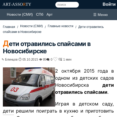
ART-ASSO
R
TY
Войти
Новости (СМИ)
СПб
Арт
☰ Меню
Новости (СМИ)
Главные новости
Главная
Дети отравились
спайсами в Новосибирске
Д
ети отравились спайсами в
Новосибирске
♡
0
✎ Блинцов ⏱ 05.10.2015 👁 95
🗨 0
⏳ 1 мин
2 октября 2015 года в
одном из детских садов
Новосибирска
дети
отравились спайсами
.
Играя в детском саду,
дети
решили поиграть в кухню и приготовить