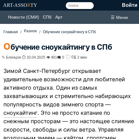
ART-ASSO
R
TY
Войти
Новости (СМИ)
СПб
Арт
☰ Меню
Разное
Главная
Обучение сноукайтингу в СПб
О
бучение сноукайтингу в СПб
♡
0
✎ Блинцов ⏱ 10.04.2025 👁 491
🗨 0
⏳ 2 мин
Зимой Санкт-Петербург открывает
удивительные возможности для любителей
активного отдыха. Один из самых
захватывающих и стремительно набирающих
популярность видов зимнего спорта —
сноукайтинг
. Это не просто катание по
снежным просторам — это настоящее слияние
скорости, свободы и силы ветра. Управляя
воздушным змеем — кайтом, спортсмен