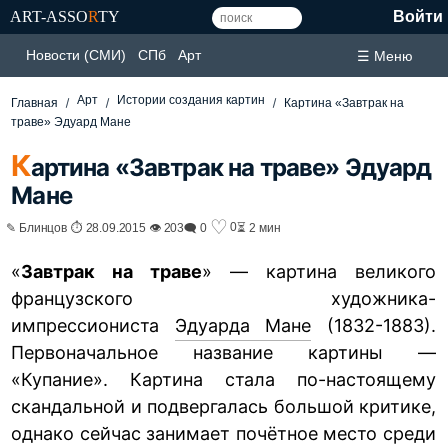
ART-ASSO
R
TY
Войти
Новости (СМИ)
СПб
Арт
☰ Меню
Арт
Истории создания картин
Главная
Картина «Завтрак на
траве» Эдуард Мане
К
артина «Завтрак на траве» Эдуард
Мане
♡
0
✎ Блинцов ⏱ 28.09.2015 👁 203
🗨 0
⏳ 2 мин
«
Завтрак на траве
» — картина великого
французского художника-
импрессиониста
Эдуарда Мане
(1832-1883).
Первоначальное название картины —
«Купание». Картина стала по-настоящему
скандальной и подвергалась большой критике,
однако сейчас занимает почётное место среди