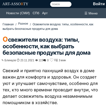
ART-ASSO
R
TY
Войти
Новости (СМИ)
СПб
Арт
☰ Меню
Разное
Главная
Освежители воздуха: типы, особенности, как
выбрать безопасные продукты для дома
О
свежители воздуха: типы,
особенности, как выбрать
безопасные продукты для дома
♡
0
✎ Блинцов ⏱ 23.11.2021 👁 115
🗨 0
⏳ 3 мин
Свежий и приятно пахнущий воздух в доме
важен для комфорта и здоровья. Он создает
уют и улучшает самочувствие, особенно для
тех, кто много времени проводит внутри, что
делает освежитель воздуха незаменимым
помощником в хозяйстве.