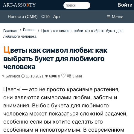
ART-ASSO
R
TY
Войти
Новости (СМИ)
СПб
Арт
☰ Меню
Разное
Главная
Цветы как символ любви: как выбрать букет для
любимого человека
Ц
веты как символ любви: как
выбрать букет для любимого
человека
♡
0
✎ Блинцов ⏱ 16.10.2021 👁 68
🗨 0
⏳ 3 мин
Цветы — это не просто красивые растения,
они являются символами любви, заботы и
внимания. Выбор букета для любимого
человека может показаться сложной задачей,
особенно если вы хотите сделать его
особенным и неповторимым. В современном