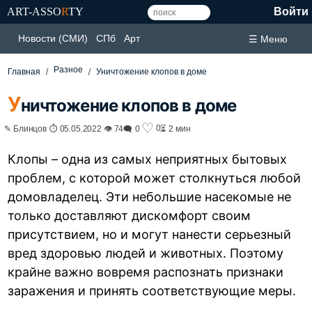
ART-ASSO
R
TY
Войти
Новости (СМИ)
СПб
Арт
☰ Меню
Разное
Главная
Уничтожение клопов в доме
У
ничтожение клопов в доме
♡
0
✎ Блинцов ⏱ 05.05.2022 👁 74
🗨 0
⏳ 2 мин
Клопы – одна из самых неприятных бытовых
проблем, с которой может столкнуться любой
домовладелец. Эти небольшие насекомые не
только доставляют дискомфорт своим
присутствием, но и могут нанести серьезный
вред здоровью людей и животных. Поэтому
крайне важно вовремя распознать признаки
заражения и принять соответствующие меры.