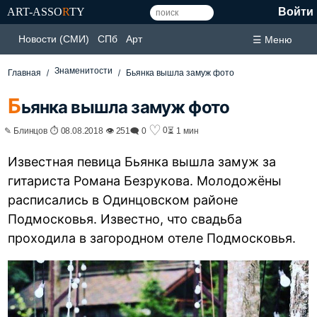
ART-ASSO
R
TY
Войти
Новости (СМИ)
СПб
Арт
☰ Меню
Знаменитости
Главная
Бьянка вышла замуж фото
Б
ьянка вышла замуж фото
♡
0
✎ Блинцов ⏱ 08.08.2018 👁 251
🗨 0
⏳ 1 мин
Известная певица Бьянка вышла замуж за
гитариста Романа Безрукова. Молодожёны
расписались в Одинцовском районе
Подмосковья. Известно, что свадьба
проходила в загородном отеле Подмосковья.