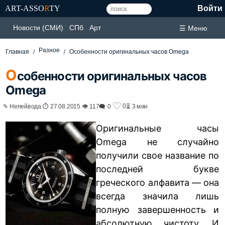
ART-ASSO
R
TY
Войти
Новости (СМИ)
СПб
Арт
☰ Меню
Разное
Главная
Особенности оригинальных часов Omega
О
собенности оригинальных часов
Omega
♡
0
✎ Непейвода ⏱ 27.08.2015 👁 117
🗨 0
⏳ 3 мин
Оригинальные часы
Omega не случайно
получили свое название по
последней букве
греческого алфавита — она
всегда значила лишь
полную завершенность и
абсолютную чистоту. И