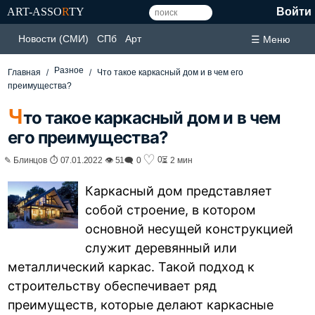
ART-ASSO
R
TY
Войти
Новости (СМИ)
СПб
Арт
☰ Меню
Разное
Главная
Что такое каркасный дом и в чем его
преимущества?
Ч
то такое каркасный дом и в чем
его преимущества?
♡
0
✎ Блинцов ⏱ 07.01.2022 👁 51
🗨 0
⏳ 2 мин
Каркасный дом представляет
собой строение, в котором
основной несущей конструкцией
служит деревянный или
металлический каркас. Такой подход к
строительству обеспечивает ряд
преимуществ, которые делают каркасные