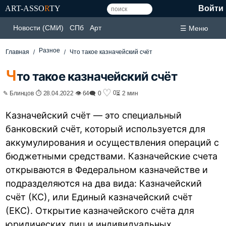
ART-ASSO
R
TY
Войти
Новости (СМИ)
СПб
Арт
☰ Меню
Разное
Главная
Что такое казначейский счёт
Ч
то такое казначейский счёт
♡
0
✎ Блинцов ⏱ 28.04.2022 👁 64
🗨 0
⏳ 2 мин
Казначейский счёт — это специальный
банковский счёт, который используется для
аккумулирования и осуществления операций с
бюджетными средствами. Казначейские счета
открываются в Федеральном казначействе и
подразделяются на два вида: Казначейский
счёт (КС), или Единый казначейский счёт
(ЕКС). Открытие казначейского счёта для
юридических лиц и индивидуальных