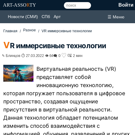
ART-ASSO
R
TY
Войти
Новости (СМИ)
СПб
Арт
☰ Меню
Разное
Главная
VR иммерсивные технологии
V
R иммерсивные технологии
♡
0
✎ Блинцов ⏱ 27.03.2022 👁 64
🗨 0
⏳ 2 мин
Виртуальная реальность (VR)
представляет собой
инновационную технологию,
которая погружает пользователя в цифровое
пространство, создавая ощущение
присутствия в виртуальной реальности.
Данная технология обладает потенциалом
изменить способ взаимодействия с
информацией, обучения, развлечений и других