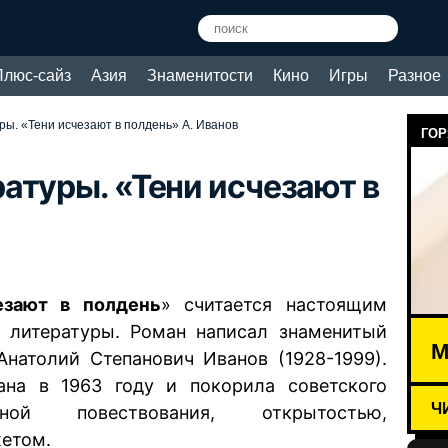
Плюс-сайз
Азия
Знаменитости
Кино
Игры
Разное
ы. «Тени исчезают в полдень» А. Иванов
ГОР
атуры. «Тени исчезают в
езают в полдень
» считается настоящим
 литературы. Роман написал знаменитый
М
натолий Степанович Иванов (1928-1999).
ана в 1963 году и покорила советского
Ч
ной повествования, открытостью,
етом.