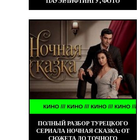
ПАУЭРЛИФТИНГУ, ФОТО
ЕНИТОСТИ /// WORLD GIRLS /// ДЕВУШКИ ЗНАМЕН
КИНО /// КИНО /// КИНО /// КИНО ///
ПОЛНЫЙ РАЗБОР ТУРЕЦКОГО
СЕРИАЛА НОЧНАЯ СКАЗКА: ОТ
СЮЖЕТА ДО ТОЧНОГО