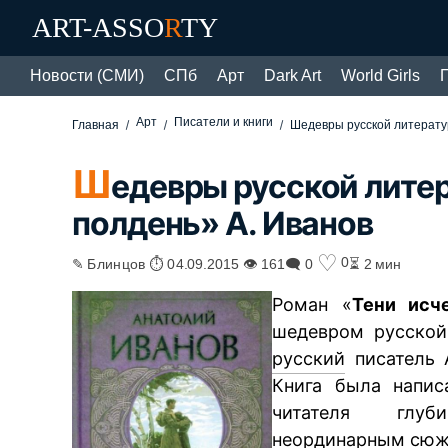
ART-ASSO
R
TY
Новости (СМИ)
СПб
Арт
Dark Art
World Girls
Арт
Писатели и книги
Главная
Шедевры русской литератур
Ш
едевры русской литер
полдень» А. Иванов
♡
0
✎ Блинцов ⏱ 04.09.2015 👁 161
🗨 0
⏳ 2 мин
Роман «
Тени исч
шедевром русской
русский
писатель А
Книга была напис
читателя глуби
неординарным сюж