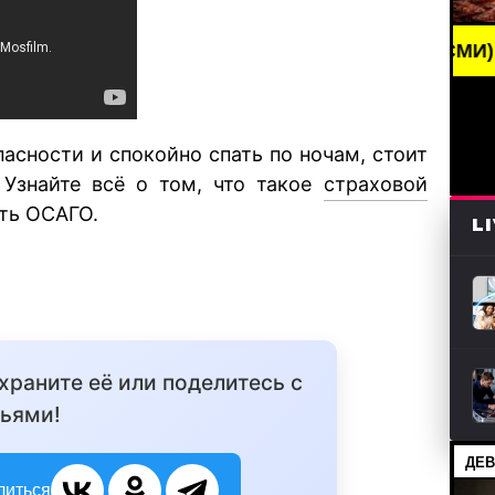
BREAKING NEWS /// НОВОСТИ (СМИ) /// СВЕЖИЕ Н
пасности и спокойно спать по ночам, стоит
 Узнайте всё о том, что такое
страховой
ать ОСАГО.
L
охраните её или поделитесь с
ьями!
ДЕВ
литься