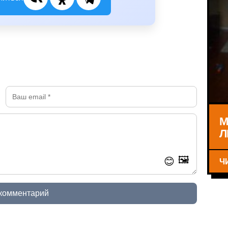
М
Л
🖼️
Ч
😊
 комментарий