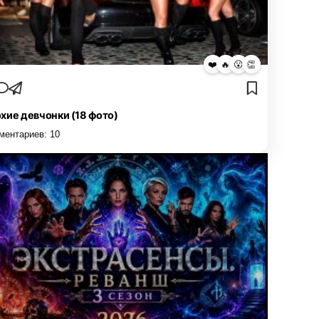
❤️
🔥
😮
👏
хие девчонки (18 фото)
ментариев:
10