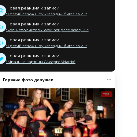
Новая реакция к записи
😡
"Третий сезон шоу «Звезды»: битва за 2..."
Новая реакция к записи
👍
"Рэп-исполнитель SanMinor рассказал, к..."
Новая реакция к записи
👍
"Третий сезон шоу «Звезды»: битва за 2..."
Новая реакция к записи
❤️
"Мрачные картины Giuseppe Velardo"
Горячие фото девушек
TOP