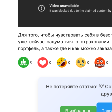
Для того, чтобы чувствовать себя в безо
уже сейчас задуматься о страховании.
портфель
, а также где и как можно заказ
0
0
0
0
0
Не потеряйте статью! 💡 С
друз
В избранное
Поде