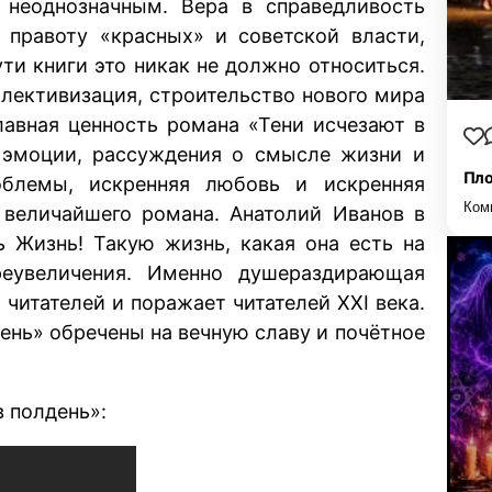
 неоднозначным. Вера в справедливость
 правоту «красных» и советской власти,
ути книги это никак не должно относиться.
ллективизация, строительство нового мира
лавная ценность романа «Тени исчезают в
и эмоции, рассуждения о смысле жизни и
Пло
облемы, искренняя любовь и искренняя
Ком
 величайшего романа. Анатолий Иванов в
ь Жизнь! Такую жизнь, какая она есть на
еувеличения. Именно душераздирающая
читателей и поражает читателей XXI века.
день» обречены на вечную славу и почётное
 полдень»: