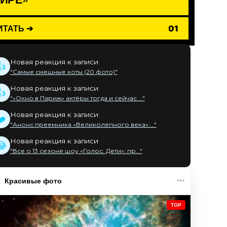
ИТАТЬ ➔
01
Новая реакция к записи
👍
"Самые смешные коты (20 фото)"
Новая реакция к записи
👍
"«Окно в Париж» актёры тогда и сейчас ..."
Новая реакция к записи
❤️
"Анонс преемника «Великолепного века»:..."
Новая реакция к записи
😂
"Все о 13 сезоне шоу «Голос. Дети»: пр..."
Красивые фото
TOP