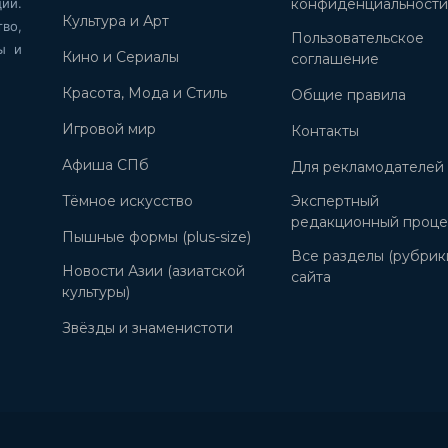
ии.
конфиденциальност
Культура и Арт
во,
Пользовательское
ы и
Кино и Сериалы
соглашение
Красота, Мода и Стиль
Общие правила
Игровой мир
Контакты
Афиша СПб
Для рекламодателей
Тёмное искусство
Экспертный
редакционный проце
Пышные формы (plus-size)
Все разделы (рубрик
Новости Азии (азиатской
сайта
культуры)
Звёзды и знаменистоти