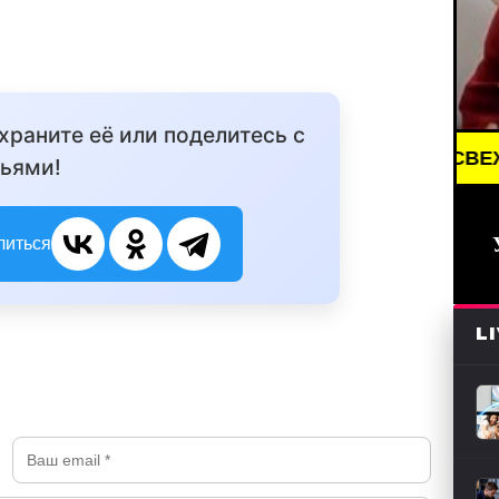
охраните её или поделитесь с
ING NEWS /// НОВОСТИ (СМИ) /// СВЕЖИЕ НОВОСТ
ьями!
литься
L