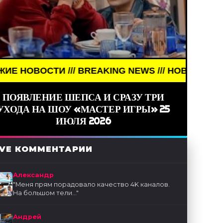
И /// BREAKING NEWS /// НОВОСТИ (СМИ) /// СВ
ПОЯВЛЕНИЕ ШЕПСА И СРАЗУ ТРИ
УХОДА НА ШОУ «МАСТЕР ИГРЫ» 25
ИЮЛЯ 2026
IVE КОММЕНТАРИИ
Александр
"
Меня прям порадовало качество 4K каналов.
На большом тели...
"
Андрей