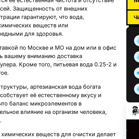
тся её естественная чистота и отсутствие
сей. Защищенность от внешних
трации гарантируют, что вода,
Ч
химических веществ или
редными для здоровья.
тавкой по Москве и МО на дом или в офис
есь вашему вниманию
доставка
улера. Кроме того, питьевая вода 0.25-2 и
ое.
труктуры, артезианская вода богата
собствует её естественному вкусу и
 что баланс микроэлементов в
льное влияние на организм человека,
.
 химических веществ для очистки делает