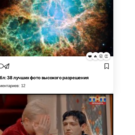
❤️
🔥
😮
👏
бл: 38 лучших фото высокого разрешения
ментариев:
12