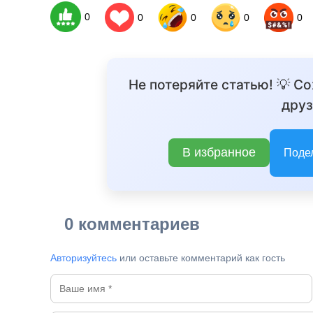
0
0
0
0
0
Не потеряйте статью! 💡 С
BREAK
друз
В избранное
Поде
0 комментариев
Авторизуйтесь
или оставьте комментарий как гость