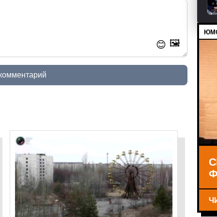
ЮМО
🖼️
😊
 комментарий
С
Ф
Ч