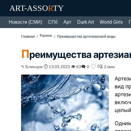
ART-ASSO
R
TY
Новости (СМИ)
СПб
Арт
Dark Art
World Girls
Разное
Главная
Преимущества артезианской воды
П
реимущества артезиа
♡
0
✎ Блинцов ⏱ 13.03.2023 👁 63
🗨 0
⏳ 2 мин
Артез
вид п
артез
включ
целый
Одним