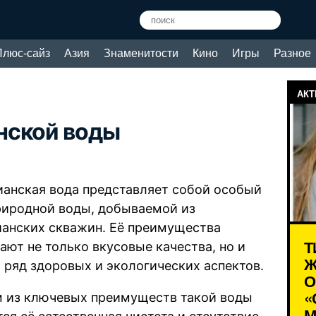
Плюс-сайз
Азия
Знаменитости
Кино
Игры
Разное
АКТ
нской воды
ианская вода представляет собой особый
риродной воды, добываемой из
ианских скважин. Её преимущества
Т
ают не только вкусовые качества, но и
Ж
 ряд здоровых и экологических аспектов.
О
«
 из ключевых преимуществ такой воды
М