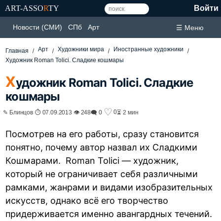
ART-ASSO
R
TY
Войти
Новости (СМИ)
СПб
Арт
☰ Меню
Арт
Художники мира
Иностранные художники
Главная
Художник Roman Tolici. Сладкие кошмары
Х
удожник Roman Tolici. Сладкие
кошмары
♡
0
✎ Блинцов ⏱ 07.09.2013 👁 248
🗨 0
⏳ 2 мин
Посмотрев на его работы, сразу становится
понятно, почему автор назвал их Сладкими
Кошмарами. Roman Tolici — художник,
который не ограничивает себя различными
рамками, жанрами и видами изобразительных
искусств, однако всё его творчество
придерживается именно авангардных течений.