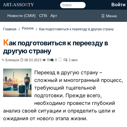
ART-ASSO
R
TY
Войти
Новости (СМИ)
СПб
Арт
☰ Меню
Разное
Главная
Как подготовиться к переезду в другую страну
К
ак подготовиться к переезду в
другую страну
♡
0
✎ Блинцов ⏱ 08.03.2023 👁 70
🗨 0
⏳ 2 мин
Переезд в другую страну –
сложный и многогранный процесс,
требующий тщательной
подготовки. Прежде всего,
необходимо провести глубокий
анализ своей ситуации и определить цели и
ожидания от нового этапа жизни.