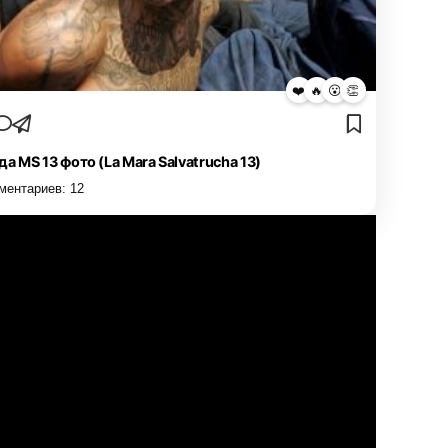
❤️
🔥
😮
👏
да MS 13 фото (La Mara Salvatrucha 13)
ментариев:
12