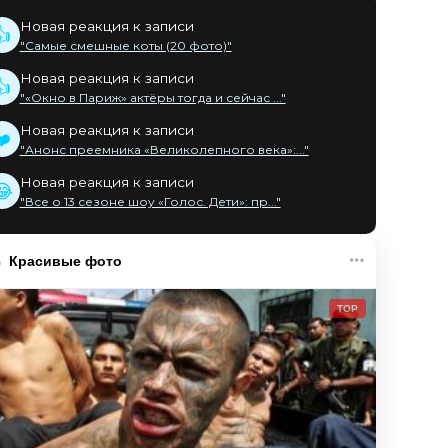
Новая реакция к записи
👍
"Самые смешные коты (20 фото)"
Новая реакция к записи
👍
"«Окно в Париж» актёры тогда и сейчас ..."
Новая реакция к записи
❤️
"Анонс преемника «Великолепного века»:..."
Новая реакция к записи
😂
"Все о 13 сезоне шоу «Голос. Дети»: пр..."
Красивые фото
TOP