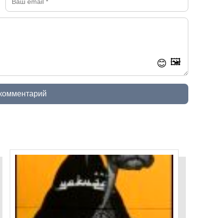
🖼️
😊
 комментарий