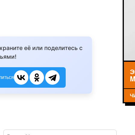
охраните её или поделитесь с
ьями!
Э
M
литься
Ч