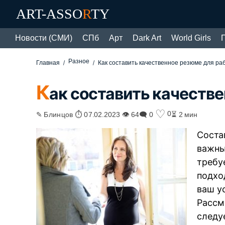
ART-ASSO
R
TY
Новости (СМИ)
СПб
Арт
Dark Art
World Girls
Разное
Главная
Как составить качественное резюме для ра
К
ак составить качеств
♡
0
✎ Блинцов ⏱ 07.02.2023 👁 64
🗨 0
⏳ 2 мин
Соста
важны
требу
подхо
ваш у
Рассм
следу