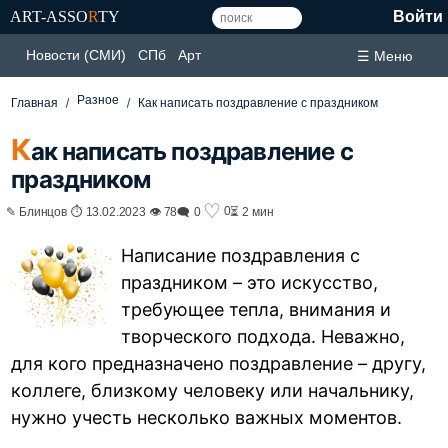
ART-ASSO
R
TY
Войти
Новости (СМИ)
СПб
Арт
☰ Меню
Разное
Главная
Как написать поздравление с праздником
К
ак написать поздравление с
праздником
♡
0
✎ Блинцов ⏱ 13.02.2023 👁 78
🗨 0
⏳ 2 мин
Написание поздравления с
праздником – это искусство,
требующее тепла, внимания и
творческого подхода. Неважно,
для кого предназначено поздравление – другу,
коллеге, близкому человеку или начальнику,
нужно учесть несколько важных моментов.