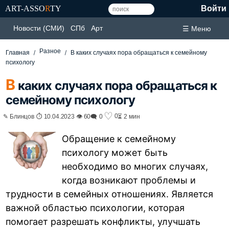
ART-ASSO
R
TY
Войти
Новости (СМИ)
СПб
Арт
☰ Меню
Разное
Главная
В каких случаях пора обращаться к семейному
психологу
В
каких случаях пора обращаться к
семейному психологу
♡
0
✎ Блинцов ⏱ 10.04.2023 👁 60
🗨 0
⏳ 2 мин
Обращение к семейному
психологу может быть
необходимо во многих случаях,
когда возникают проблемы и
трудности в семейных отношениях. Является
важной областью психологии, которая
помогает разрешать конфликты, улучшать