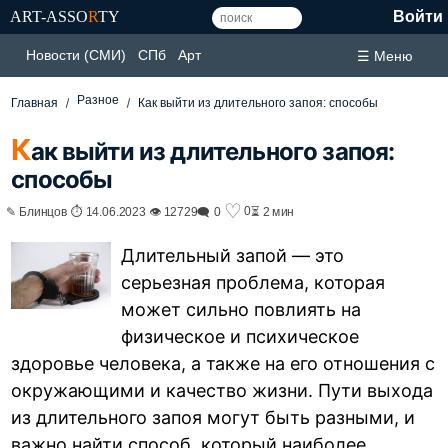
ART-ASSO
R
TY
Войти
Новости (СМИ)
СПб
Арт
☰ Меню
Разное
Главная
Как выйти из длительного запоя: способы
К
ак выйти из длительного запоя:
способы
♡
0
✎ Блинцов ⏱ 14.06.2023 👁 12729
🗨 0
⏳ 2 мин
Длительный запой — это
серьезная проблема, которая
может сильно повлиять на
физическое и психическое
здоровье человека, а также на его отношения с
окружающими и качество жизни. Пути выхода
из длительного запоя могут быть разными, и
важно найти способ, который наиболее