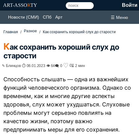
ART-ASSO
R
TY
Войти
Новости (СМИ)
СПб
Арт
☰ Меню
Разное
Главная
Как сохранить хороший слух до старости
К
ак сохранить хороший слух до
старости
♡
0
✎ Блинцов ⏱ 06.01.2023 👁 64
🗨 0
⏳ 2 мин
Способность слышать — одна из важнейших
функций человеческого организма. Однако со
временем, как и многие другие аспекты
здоровья, слух может ухудшаться. Слуховые
проблемы могут серьезно повлиять на
качество жизни, поэтому важно
предпринимать меры для его сохранения.