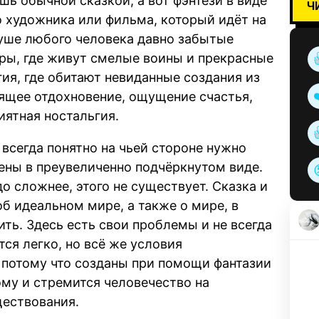
шь обычной сказкой, а вот фэнтези в виде
Ч
о художника или фильма, который идёт на
уше любого человека давно забытые
ы, где живут смелые воины и прекрасные
ия, где обитают невиданные создания из
ящее отдохновение, ощущение счастья,
иятная ностальгия.
 всегда понятно на чьей стороне нужно
лены в преувеличенно подчёркнутом виде.
до сложнее, этого не существует. Сказка и
об идеальном мире, а также о мире, в
ить. Здесь есть свои проблемы и не всегда
ся легко, но всё же условия
 потому что созданы при помощи фантазии
му и стремится человечество на
ществования.