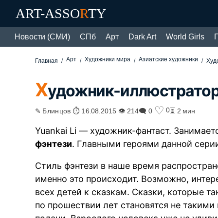
ART-ASSO
R
TY
Новости (СМИ)
СПб
Арт
Dark Art
World Girls
Арт
Художники мира
Азиатские художники
Главная
Худ
Х
удожник-иллюстратор 
♡
0
✎ Блинцов ⏱ 16.08.2015 👁 214
🗨 0
⏳ 2 мин
Yuankai Li — художник-фантаст. Занимае
фэнтези
. Главными героями данной сери
Стиль фэнтези в наше время распростран
именно это происходит. Возможно, интер
всех детей к сказкам. Сказки, которые т
по прошествии лет становятся не такими