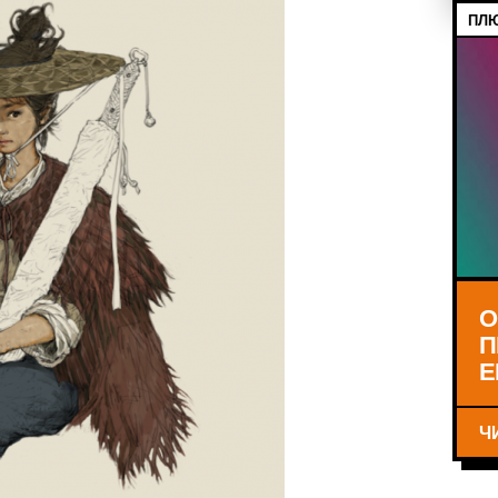
ПЛЮ
О
П
Е
Ч