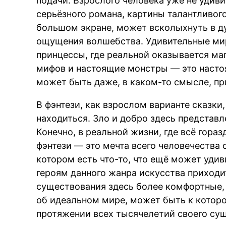
подачи. Взрослого человека уже не удиви
серьёзного романа, картины талантливог
большом экране, может всколыхнуть в д
ощущения волшебства. Удивительные мир
принцессы, где реальной оказывается маг
мифов и настоящие монстры — это насто
может быть даже, в каком-то смысле, пр
В фэнтези, как взрослом варианте сказки,
находиться. Зло и добро здесь представ
Конечно, в реальной жизни, где всё гораз
фэнтези — это мечта всего человечества 
котором есть что-то, что ещё может удив
героям данного жанра искусства приходит
существования здесь более комфортные,
об идеальном мире, может быть к которо
протяжении всех тысячелетий своего су