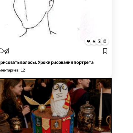
❤️
🔥
😮
👏
 рисовать волосы. Уроки рисования портрета
ментариев:
12