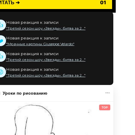
ИТАТЬ ➔
01
Новая реакция к записи
👍
"Третий сезон шоу «Звезды»: битва за 2..."
Новая реакция к записи
❤️
"Мрачные картины Giuseppe Velardo"
Новая реакция к записи
👍
"Третий сезон шоу «Звезды»: битва за 2..."
Новая реакция к записи
😡
"Третий сезон шоу «Звезды»: битва за 2..."
Уроки по рисованию
TOP