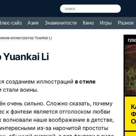
Плюс-сайз
Азия
Знаменитости
Кино
Игры
Разное
ожник-иллюстратор Yuankai Li
ПЛЮ
Yuankai Li
тся созданием иллюстраций
в стиле
и стали воины.
ён очень сильно. Сложно сказать, почему
К
ес к фэнтези является отголоском любви
Ф
О
ак волновали наше воображение в детстве,
 интересными из-за нарочитой простоты