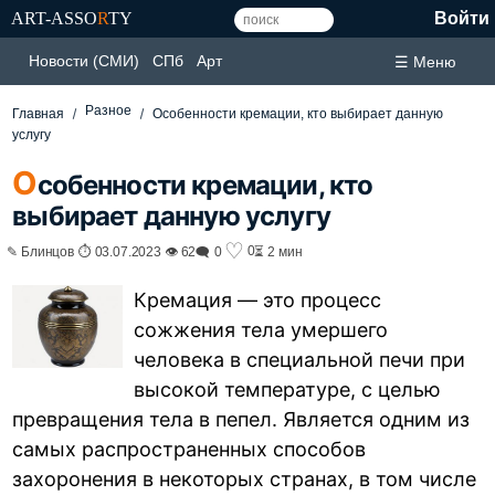
ART-ASSO
R
TY
Войти
Новости (СМИ)
СПб
Арт
☰ Меню
Разное
Главная
Особенности кремации, кто выбирает данную
услугу
О
собенности кремации, кто
выбирает данную услугу
♡
0
✎ Блинцов ⏱ 03.07.2023 👁 62
🗨 0
⏳ 2 мин
Кремация — это процесс
сожжения тела умершего
человека в специальной печи при
высокой температуре, с целью
превращения тела в пепел. Является одним из
самых распространенных способов
захоронения в некоторых странах, в том числе