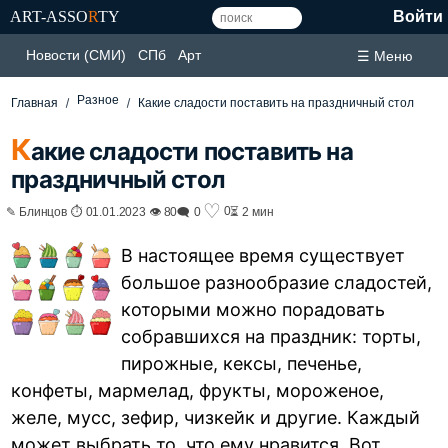
ART-ASSO
R
TY
Войти
Новости (СМИ)
СПб
Арт
☰ Меню
Разное
Главная
Какие сладости поставить на праздничный стол
К
акие сладости поставить на
праздничный стол
♡
0
✎ Блинцов ⏱ 01.01.2023 👁 80
🗨 0
⏳ 2 мин
В настоящее время существует
большое разнообразие сладостей,
которыми можно порадовать
собравшихся на праздник: торты,
пирожные, кексы, печенье,
конфеты, мармелад, фрукты, мороженое,
желе, мусс, зефир, чизкейк и другие. Каждый
может выбрать то, что ему нравится. Вот