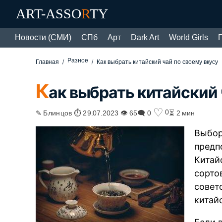
ART-ASSO
R
TY
Новости (СМИ)
СПб
Арт
Dark Art
World Girls
Разное
Главная
Как выбрать китайский чай по своему вкусу
К
ак выбрать китайский 
♡
0
✎ Блинцов ⏱ 29.07.2023 👁 65
🗨 0
⏳ 2 мин
Выбор
предп
Китай
сорто
совет
китай