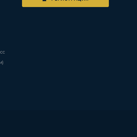
сс
и)