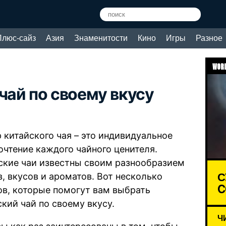
Плюс-сайз
Азия
Знаменитости
Кино
Игры
Разное
WORL
чай по своему вкусу
 китайского чая – это индивидуальное
очтение каждого чайного ценителя.
ские чаи известны своим разнообразием
С
в, вкусов и ароматов. Вот несколько
C
ов, которые помогут вам выбрать
ский чай по своему вкусу.
Ч