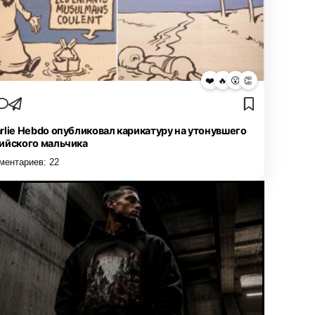
❤️
🔥
😮
👏
rlie Hebdo опубликовал карикатуру на утонувшего
ийского мальчика
ментариев:
22