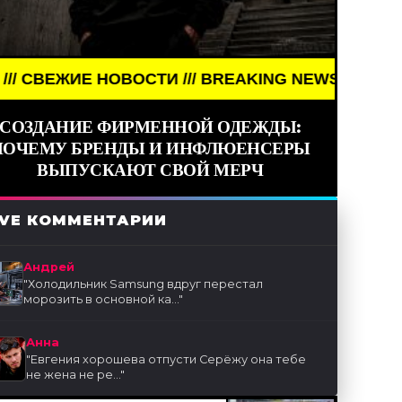
НОВОСТИ /// BREAKING NEWS /// НОВОСТИ (СМИ) 
СОЗДАНИЕ ФИРМЕННОЙ ОДЕЖДЫ:
ПОЧЕМУ БРЕНДЫ И ИНФЛЮЕНСЕРЫ
ВЫПУСКАЮТ СВОЙ МЕРЧ
IVE КОММЕНТАРИИ
Андрей
"
Холодильник Samsung вдруг перестал
морозить в основной ка...
"
Анна
"
Евгения хорошева отпусти Серёжу она тебе
не жена не ре...
"