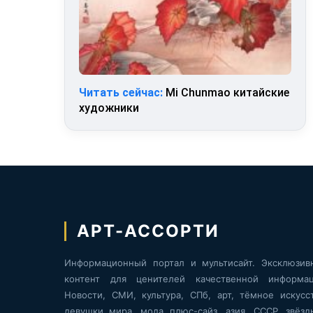
Читать сейчас:
Mi Chunmao китайские
художники
АРТ-АССОРТИ
Информационный портал и мультисайт. Эксклюзив
контент для ценителей качественной информац
Новости, СМИ, культура, СПб, арт, тёмное искусст
девушки мира, мода плюс-сайз, азия, СССР, звёзд