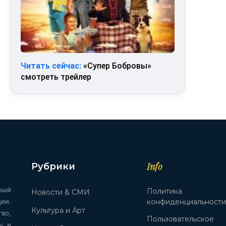
Читать сейчас:
«Супер Бобровы»
смотреть трейлер
Info
Рубрики
ный
Политика
Новости & СМИ
ии.
конфиденциальност
Культура и Арт
во,
Пользовательское
ы и