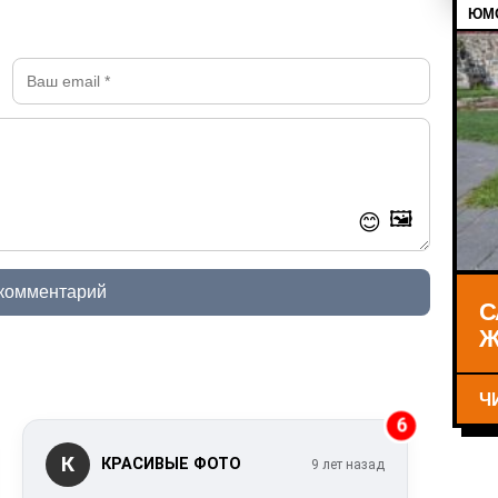
ЮМО
🖼️
😊
 комментарий
С
Ж
Ч
6
К
КРАСИВЫЕ ФОТО
9 лет назад