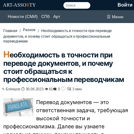
ART-ASSO
R
TY
Войти
Новости (СМИ)
СПб
Арт
☰ Меню
Разное
Главная
Необходимость в точности при переводе
документов, и почему стоит обращаться к профессиональным
переводчикам
Н
еобходимость в точности при
переводе документов, и почему
стоит обращаться к
профессиональным переводчикам
♡
0
✎ Блинцов ⏱ 30.06.2023 👁 61
🗨 0
⏳ 3 мин
Перевод документов — это
ответственная задача, требующая
высокой точности и
профессионализма. Далее вы узнаете