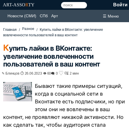
ART-ASSO
R
TY
Войти
Новости (СМИ)
СПб
Арт
☰ Меню
Разное
Главная
Купить лайки в ВКонтакте: увеличение
вовлеченности пользователей в ваш контент
К
упить лайки в ВКонтакте:
увеличение вовлеченности
пользователей в ваш контент
♡
0
✎ Блинцов ⏱ 26.06.2023 👁 60
🗨 0
⏳ 2 мин
Бывают такие примеры ситуаций,
когда в социальной сети в
Вконтакте есть подписчики, но при
этом они не вовлечены в ваш
контент, не проявляют никакой активности. Но
как сделать так, чтобы аудитория стала