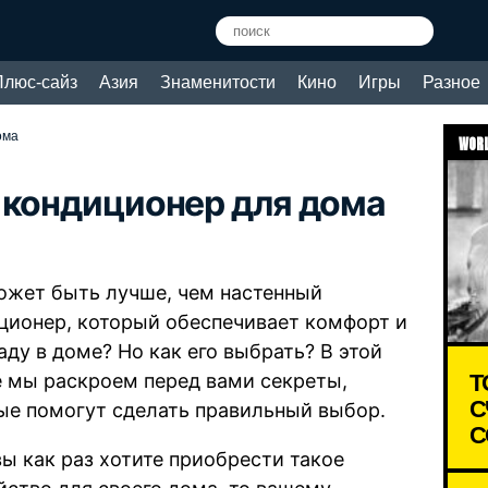
Плюс-сайз
Азия
Знаменитости
Кино
Игры
Разное
ома
WORL
 кондиционер для дома
ожет быть лучше, чем настенный
ционер, который обеспечивает комфорт и
аду в доме? Но как его выбрать? В этой
Т
е мы раскроем перед вами секреты,
С
ые помогут сделать правильный выбор.
С
вы как раз хотите приобрести такое