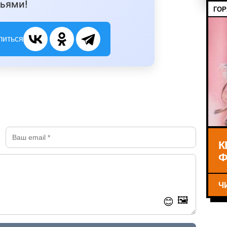
ьями!
ГОР
литься
К
Ф
Ч
🖼️
😊