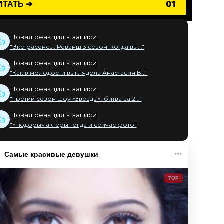
ИТАТЬ ➔
01
Новая реакция к записи
👍
"Экстрасенсы. Реванш 3 сезон: когда вы..."
Новая реакция к записи
👍
"Как в молодости выглядела Анастасия В..."
Новая реакция к записи
👍
"Третий сезон шоу «Звезды»: битва за 2..."
Новая реакция к записи
👍
"«Тюдоры» актёры тогда и сейчас фото"
Самые красивые девушки
TOP