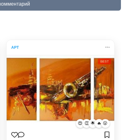
 комментарий
АРТ
BEST
😍
👏
🌟
🔥
😮