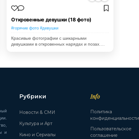
Откровенные девушки (18 фото)
#горячие фото #девушки
Красивые фотографии с шикарными
девушками в откровенных нарядах и позах.…
Info
Рубрики
ный
Политика
Новости & СМИ
ии.
конфиденциальност
Культура и Арт
во,
Пользовательское
ы и
Кино и Сериалы
соглашение