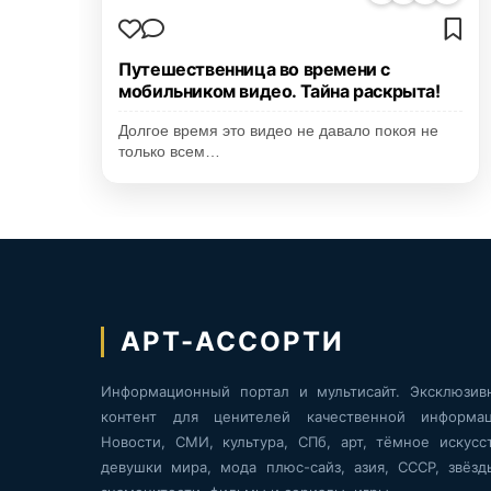
Путешественница во времени с
мобильником видео. Тайна раскрыта!
Долгое время это видео не давало покоя не
только всем…
АРТ-АССОРТИ
Информационный портал и мультисайт. Эксклюзив
контент для ценителей качественной информац
Новости, СМИ, культура, СПб, арт, тёмное искусст
девушки мира, мода плюс-сайз, азия, СССР, звёзд