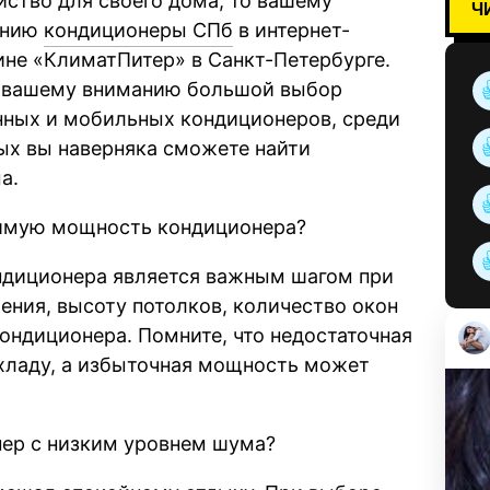
йство для своего дома, то вашему
Ч
анию
кондиционеры СПб
в интернет-
ине «КлиматПитер» в Санкт-Петербурге.
 вашему вниманию большой выбор
нных и мобильных кондиционеров, среди
ых вы наверняка сможете найти
а.
димую мощность кондиционера?
диционера является важным шагом при
ения, высоту потолков, количество окон
ондиционера. Помните, что недостаточная
хладу, а избыточная мощность может
нер с низким уровнем шума?