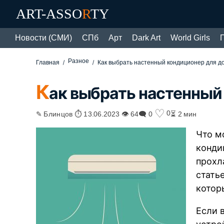
ART-ASSO
R
TY
Новости (СМИ)
СПб
Арт
Dark Art
World Girls
Разное
Главная
Как выбрать настенный кондиционер для д
К
ак выбрать настенный
♡
0
✎ Блинцов ⏱ 13.06.2023 👁 64
🗨 0
⏳ 2 мин
Что м
конди
прохл
стать
котор
Если 