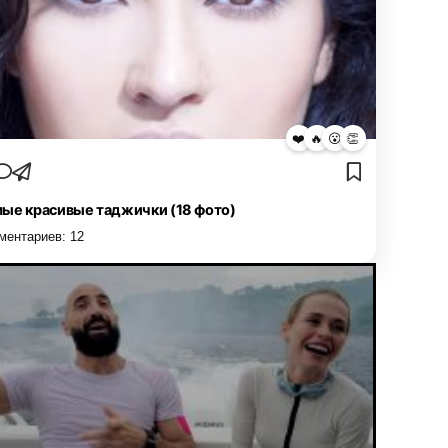
❤️
🔥
😮
👏
ые красивые таджички (18 фото)
ментариев:
12