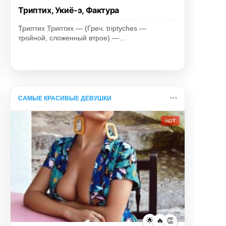
Триптих, Укиё-э, Фактура
Триптих Триптих — (Греч. triptyches —
тройной, сложенный втрое) —…
САМЫЕ КРАСИВЫЕ ДЕВУШКИ
HOT
🌟
🔥
👏