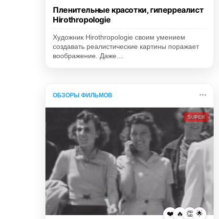
Пленительные красотки, гиперреалист
Hirothropologie
Художник Hirothropologie своим умением
создавать реалистические картины поражает
воображение. Даже…
ОБЗОРЫ ФИЛЬМОВ
SUPER
❤️
🔥
👏
🌟