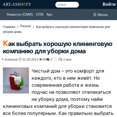
ART-ASSO
R
TY
Войти
Новости (СМИ)
СПб
Арт
☰ Меню
Разное
Главная
Как выбрать хорошую клининговую компанию для
уборки дома
К
ак выбрать хорошую клининговую
компанию для уборки дома
♡
0
✎ Блинцов ⏱ 01.06.2023 👁 65
🗨 0
⏳ 2 мин
Чистый дом – это комфорт для
каждого, кто в нем живёт. Но
современная работа и жизнь
подчас не позволяют отвлекаться
на уборку дома, поэтому найм
клининговых компаний для уборки становится
все более популярным. Как правильно выбрать