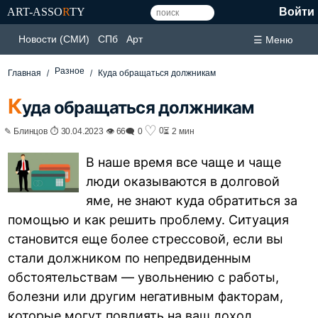
ART-ASSO
R
TY
Войти
Новости (СМИ)
СПб
Арт
☰ Меню
Разное
Главная
Куда обращаться должникам
К
уда обращаться должникам
♡
0
✎ Блинцов ⏱ 30.04.2023 👁 66
🗨 0
⏳ 2 мин
В наше время все чаще и чаще
люди оказываются в долговой
яме, не знают куда обратиться за
помощью и как решить проблему. Ситуация
становится еще более стрессовой, если вы
стали должником по непредвиденным
обстоятельствам — увольнению с работы,
болезни или другим негативным факторам,
которые могут повлиять на ваш доход.