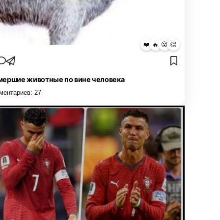
❤️
🔥
😮
👏
ершие животные по вине человека
ментариев:
27