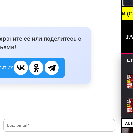
BREAKING NEWS /// НОВОСТИ (СМИ) /// НОВ
Р
охраните её или поделитесь с
ьями!
L
литься
АКТ