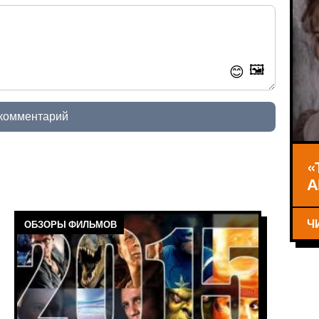
🖼️
😊
 комментарий
«
А
Ч
ОБЗОРЫ ФИЛЬМОВ