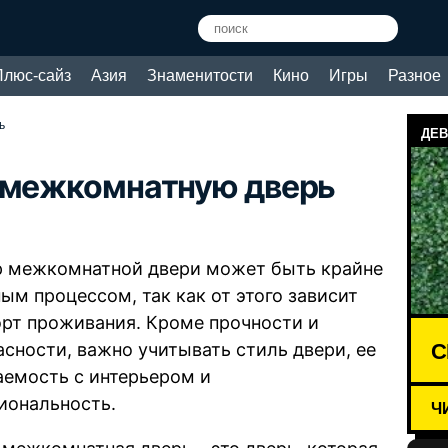
Плюс-сайз
Азия
Знаменитости
Кино
Игры
Разное
ь
ДЕВ
ь межкомнатную дверь
 межкомнатной двери может быть крайне
ым процессом, так как от этого зависит
рт проживания. Кроме прочности и
С
асности, важно учитывать стиль двери, ее
аемость с интерьером и
иональность.
Ч