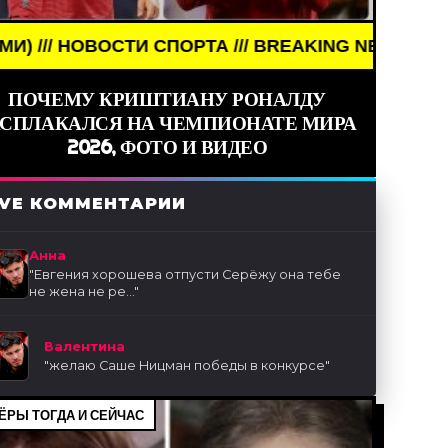
ОСТИ СПОРТА /// BREAKING NEWS /// НОВОСТИ (СМ
ПОЧЕМУ КРИШТИАНУ РОНАЛДУ
АСПЛАКАЛСЯ НА ЧЕМПИОНАТЕ МИРА
2026, ФОТО И ВИДЕО
IVE КОММЕНТАРИИ
Анна
"
Евгения хорошева отпусти Серёжу она тебе
не жена не ре...
"
Валентина
"
желаю Саше Ницман победы в конкурсе
"
ЁРЫ ТОГДА И СЕЙЧАС