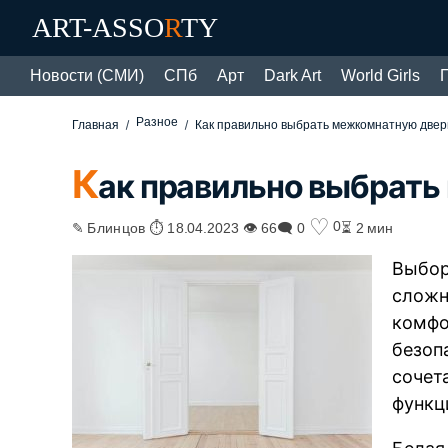
ART-ASSO
R
TY
Новости (СМИ)
СПб
Арт
Dark Art
World Girls
Разное
Главная
Как правильно выбрать межкомнатную двер
К
ак правильно выбрат
♡
0
✎ Блинцов ⏱ 18.04.2023 👁 66
🗨 0
⏳ 2 мин
Выбор
сложн
комфо
безоп
сочет
функц