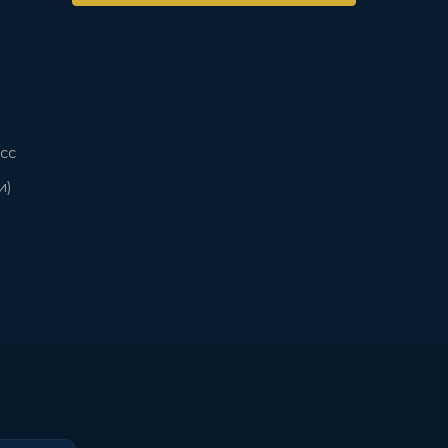
сс
и)