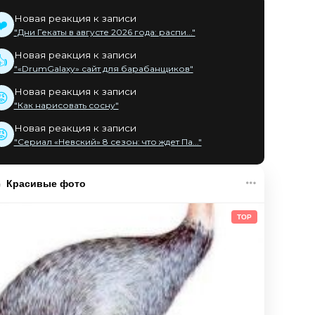
Новая реакция к записи
❤️
"Дни Гекаты в августе 2026 года: распи..."
Новая реакция к записи
👍
"«DrumGalaxy» сайт для барабанщиков"
Новая реакция к записи
😡
"Как нарисовать сосну"
Новая реакция к записи
😡
"Сериал «Невский» 8 сезон: что ждет Па..."
Красивые фото
TOP