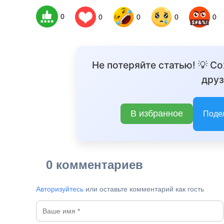
0
0
0
0
0
Не потеряйте статью! 💡 С
друз
В избранное
Поде
0 комментариев
Авторизуйтесь
или оставьте комментарий как гость