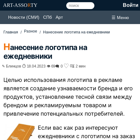
ART-ASSO
R
TY
Войти
Новости (СМИ)
СПб
Арт
☰ Меню
Разное
Главная
Нанесение логотипа на ежедневники
Н
анесение логотипа на
ежедневники
♡
0
✎ Блинцов ⏱ 18.04.2023 👁 69
🗨 0
⏳ 2 мин
Целью использования логотипа в рекламе
является создание узнаваемости бренда и его
продуктов, установление тесной связи между
брендом и рекламируемым товаром и
привлечение потенциальных потребителей.
Если вас как раз интересуют
ежедневники с логотипом на заказ