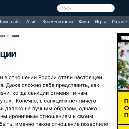
Плюс-сайз
Азия
Знаменитости
Кино
Игры
Разное
про санкции
WORL
кции
н в отношении России стали настоящей
. Даже сложно себе представить, как
зни, когда санкции отменят и нам
П
ток. Конечно, в санкциях нет ничего
О
сь далеко не лучшим образом, однако
П
тны ироничным отношением к своим
быть, именно такое отношение позволило