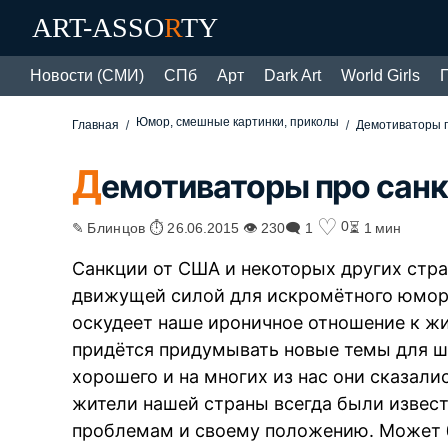
ART-ASSO
R
TY
Новости (СМИ)
СПб
Арт
Dark Art
World Girls
Юмор, смешные картинки, приколы
Главная
Демотиваторы 
Д
емотиваторы про сан
♡
0
✎ Блинцов ⏱ 26.06.2015 👁 230
🗨 1
⏳ 1 мин
Санкции от США и некоторых других стра
движущей силой для искромётного юмора
оскудеет наше ироничное отношение к жи
придётся придумывать новые темы для шу
хорошего и на многих из нас они сказали
жители нашей страны всегда были извес
проблемам и своему положению. Может 