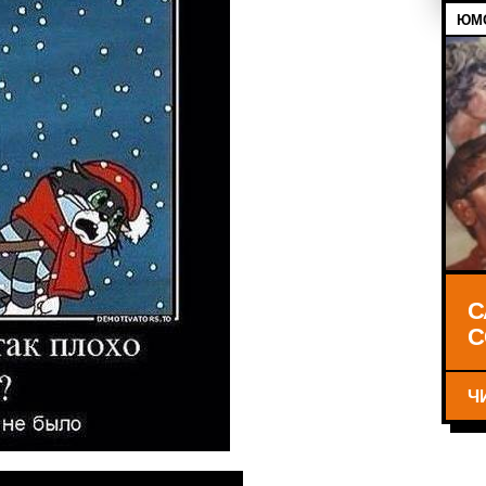
ЮМО
С
С
Ч