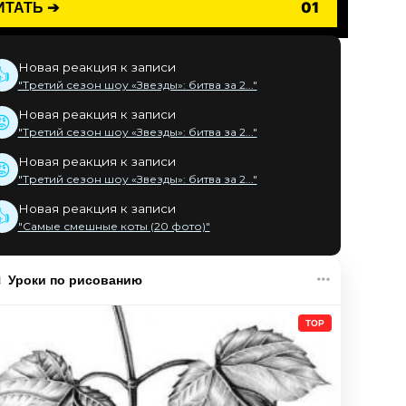
ИТАТЬ ➔
01
Новая реакция к записи
👍
"Третий сезон шоу «Звезды»: битва за 2..."
Новая реакция к записи
😡
"Третий сезон шоу «Звезды»: битва за 2..."
Новая реакция к записи
😡
"Третий сезон шоу «Звезды»: битва за 2..."
Новая реакция к записи
👍
"Самые смешные коты (20 фото)"
Уроки по рисованию
TOP