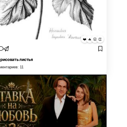
❤️
🔥
😮
👏
 рисовать листья
ментариев:
11