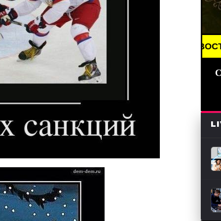
BREAKING NEWS /// НОВОСТИ (СМИ) /// СВЕЖ
С
L