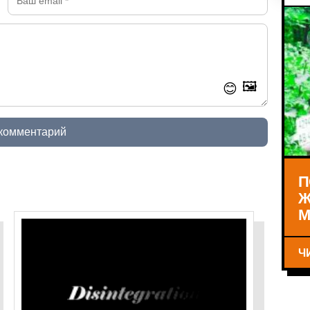
🖼️
😊
 комментарий
П
Ж
М
Ч