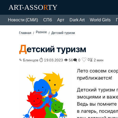
ART-ASSO
R
TY
Новости (СМИ)
СПб
Арт
Dark Art
World Girls
Разное
Главная
Детский туризм
Д
етский туризм
♡
0
✎ Блинцов ⏱ 19.03.2023 👁 56
🗨 0
⏳ 2 мин
Лето совсем скор
приближается!
Детский туризм 
эмоциями и важен
Ведь вы помните
в лагерь, посиде