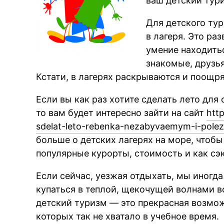
ваш детский тури
Для детского ту
в лагеря. Это ра
умение находитьс
знакомые, друзь
Кстати, в лагерях раскрываются и поощр
Если вы как раз хотите сделать лето дл
то вам будет интересно зайти на сайт
http
sdelat-leto-rebenka-nezabyvaemym-i-pole
больше о детских лагерях на море, чтоб
популярные курорты, стоимость и как сэ
Если сейчас, уезжая отдыхать, мы иногда
купаться в теплой, щекочущей волнами в
детский туризм — это прекрасная возмо
которых так не хватало в учебное время.