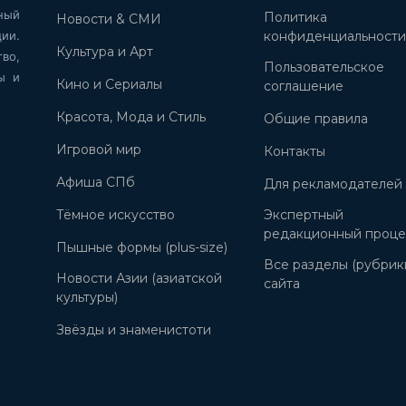
ный
Политика
Новости & СМИ
ии.
конфиденциальност
Культура и Арт
во,
Пользовательское
ы и
Кино и Сериалы
соглашение
Красота, Мода и Стиль
Общие правила
Игровой мир
Контакты
Афиша СПб
Для рекламодателей
Тёмное искусство
Экспертный
редакционный проце
Пышные формы (plus-size)
Все разделы (рубрик
Новости Азии (азиатской
сайта
культуры)
Звёзды и знаменистоти