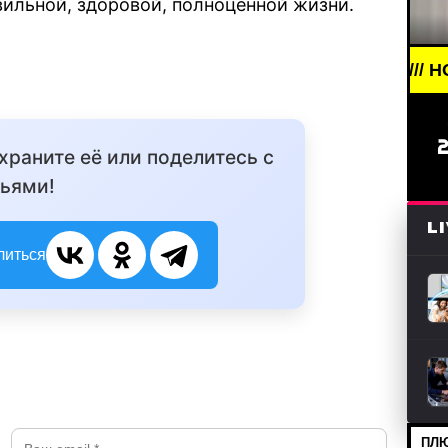
ильной, здоровой, полноценной жизни.
BREAKING NEWS /// НОВОСТИ (СМ
охраните её или поделитесь с
ьями!
L
литься
ПЛЮ