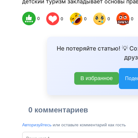
детский туризм закладывает основы прав
0
0
0
0
0
Не потеряйте статью! 💡 С
друз
В избранное
Поде
0 комментариев
Авторизуйтесь
или оставьте комментарий как гость