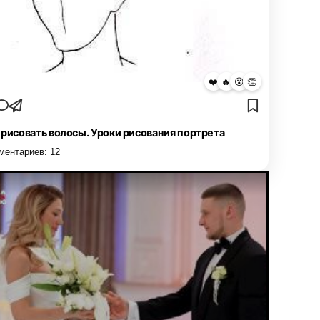
❤️
🔥
😮
👏
 рисовать волосы. Уроки рисования портрета
ментариев:
12