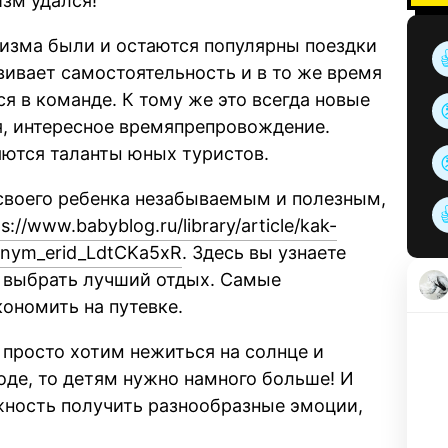
зм удался!
ризма были и остаются популярны поездки
звивает самостоятельность и в то же время
я в команде. К тому же это всегда новые
я, интересное времяпрепровождение.
яются таланты юных туристов.
я своего ребенка незабываемым и полезным,
s://www.babyblog.ru/library/article/kak-
znym_erid_LdtCKa5xR
. Здесь вы узнаете
ы выбрать лучший отдых. Самые
кономить на путевке.
 просто хотим нежиться на солнце и
оде, то детям нужно намного больше! И
жность получить разнообразные эмоции,